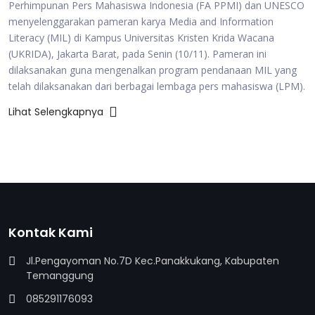
Perhimpunan Pers Mahasiswa Indonesia (FA PPMI) dan UNESCO
menyelenggarakan pameran karya Media and Information
Literacy (MIL) di Kampus Universitas Kristen Krida Wacana
(UKRIDA), Jakarta Barat, pada Senin (10/11). Pameran ini
dilaksanakan guna mengenalkan program pendanaan MIL yang
telah dilaksanakan dari berbagai lembaga pers mahasiswa (LPM).
Lihat Selengkapnya
Kontak Kami
Jl.Pengayoman No.7D Kec.Panakkukang, Kabupaten
Temanggung
085291176093